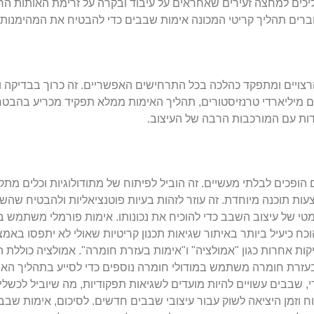
יכים למחצה זעירים שאחראים על עיבוד ובקרה על זרימת האותות הח
ברים תהליך קריטי המכונה אימות שבבים כדי להבטיח את המהימנות 
ויים ומתפקד כהלכה בכל התרחישים האפשריים. זה כרוך בבדיקה וני
ים מיליארדי טרנזיסטורים, תהליך האימות ממלא תפקיד מכריע בהבטחת
ות עם המורכבות הרבה של העיצוב.
 הופכים לבלתי מעשיים. זה הוביל לפיתוח של מתודולוגיות וכלים מתק
 תוכנה מיוחדת. זה עוזר לזהות בעיות פוטנציאליות ולהבטיח שהשב
מטי של עיצוב השבב כדי להוכיח את נכונותו. אימות פורמלי משתמש ב
 כיעיל ביותר באיתור שגיאות תכנון קריטיות שאולי לא יתפסו באמצ
ות אחרות כגון "אמולציה" ו"אימות בעזרת חומרה". אמולציה כוללת
עזרת חומרה משתמש במודולי חומרה נוספים כדי לסייע בתהליך האימ
י, שבבים עשויים להיות מועדים לשגיאות תפקודיות, מה שיוביל לכשל
וזמן היציאה לשוק עבור עיצובי שבבים חדשים. לסיכום, אימות שבבי