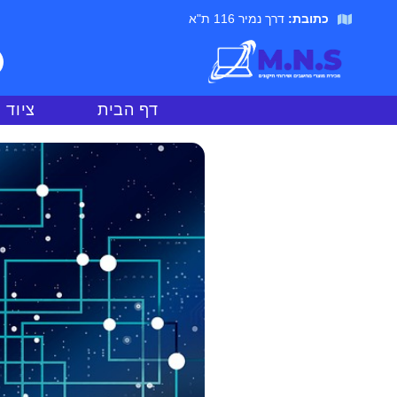
כתובת:
דרך נמיר 116 ת"א
דף הבית
ציוד 