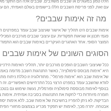
הללו טמון במעגלים או שבבים משולבים. שבבים אלה הם התקני מול
עם זאת, לפני פריסת השבבים הללו ביישומים בעולם האמיתי, הם עו
מה זה אימות שבבים?
אימות שבבים הינו תהליך של אישור שעיצוב שבב עומד במפרטים הרצ
פגמי תכנון או שגיאות תפקודיות. עם עיצובי שבבים מורכבים המכיל
המוצר הסופי. אחד האתגרים העיקריים באימות שבבים הוא התמודד
הסוגים השונים של אימות שבבים
ככל שעיצובי השבבים הופכים מורכבים יותר, תהליכי האימות הידניים
היא "אימות מבוסס סימולציה", כאשר התנהגות השבב מדומה באמצעות
של אימות שבב הוא "אימות פורמלי". מתודולוגיה זו כוללת ניתוח מת
לוודא שהשבב עומד במפרט הרצוי בכל התרחישים האפשריים. זה הוכח
בנוסף לאימות מבוססת סימולציה ופורמלית, נעשה שימוש גם בטכניק
חומרה מיוחדות כדי לחקות את התנהגותו בסביבה אמיתית. אימות ב
הבדיקות. לא ניתן להפריז בחשיבות של אימות שבב. ללא אימות יסוד
אבטחה. יתרה מכך, לאימות יש תפקיד מכריע בצמצום מחזורי הפיתוח 