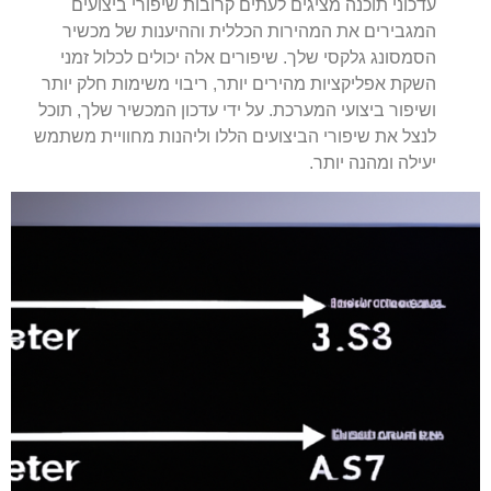
עדכוני תוכנה מציגים לעתים קרובות שיפורי ביצועים
המגבירים את המהירות הכללית וההיענות של מכשיר
הסמסונג גלקסי שלך. שיפורים אלה יכולים לכלול זמני
השקת אפליקציות מהירים יותר, ריבוי משימות חלק יותר
ושיפור ביצועי המערכת. על ידי עדכון המכשיר שלך, תוכל
לנצל את שיפורי הביצועים הללו וליהנות מחוויית משתמש
יעילה ומהנה יותר.