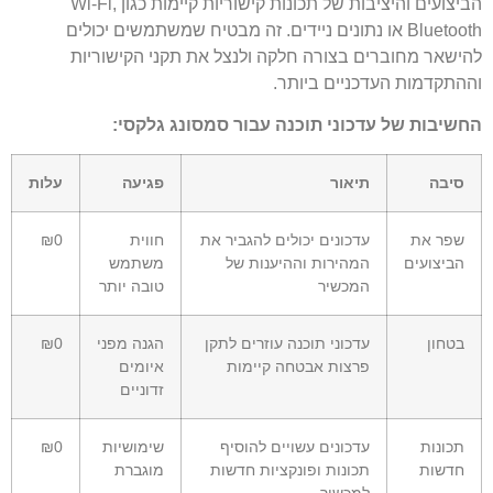
הביצועים והיציבות של תכונות קישוריות קיימות כגון Wi-Fi,
Bluetooth או נתונים ניידים. זה מבטיח שמשתמשים יכולים
להישאר מחוברים בצורה חלקה ולנצל את תקני הקישוריות
וההתקדמות העדכניים ביותר.
החשיבות של עדכוני תוכנה עבור סמסונג גלקסי:
סיבה
תיאור
פגיעה
עלות
שפר את
עדכונים יכולים להגביר את
חווית
₪0
הביצועים
המהירות וההיענות של
משתמש
המכשיר
טובה יותר
בטחון
עדכוני תוכנה עוזרים לתקן
הגנה מפני
₪0
פרצות אבטחה קיימות
איומים
זדוניים
תכונות
עדכונים עשויים להוסיף
שימושיות
₪0
חדשות
תכונות ופונקציות חדשות
מוגברת