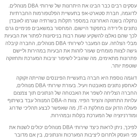
עסקים רבים כבר הבינו את היתרונות של שירותי DBA מנוהלים.
לדוגמה, חברת סטארט-אפ בתעשיית הפלטפורמות החברתיות
נתקלה בשנה האחרונה במספר תקלות בשרתיה שגרמו לאובדן
נתונים ולירידה בתפקוד היישום. המחסור במשאבים פנימיים גרם
לכך שהם נאלצו להשקיע שעות רבות בניסיונות לפתור את הבעיות
מבלי הצלחה. עם המעבר לשירותי DBA מנוהלים, החברה קיבלה
גישה לצוות מומחים שעזר לזהות את הבעיות במהירות וליישם
פתרונות מתאימים, מה שהוביל לשיפור יציבות המערכת ותחזוקה
שוטפת יותר.
דוגמה נוספת היא חברה בתעשיית הפיננסים שהייתה זקוקה
לאחסון נתונים מאובטח ויעיל. בעזרת שירותי DBA מנוהלים,
החברה הצליחה לשפר את האבטחה של הנתונים תוך צמצום
עלויות התחזוקה והציוד הפיזי. צוות ה-DBA המנוהל עבד בשיתוף
פעולה הדוק עם מחלקת ה-IT, מה שאפשר לבצע תהליכי שדרוג
ומודרניזציה של המערכת בקלות ובמהירות.
לפיכך, ניתן לראות כיצד שירותי DBA מנוהלים יכולים לשנות את
פני העסק ולתרום ליציבות המערכות והנתונים, בין אם מדובר