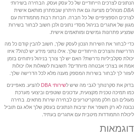
הנתונים לצרכים הייחודיים של כל עסק ועסק. הבחירה ב
שירותי
DBA
מנוהלים מציעה גם את היתרון שבפתרון מותאם אישית
לצרכים הספציפיים של כל חברה. חברות רבות מתמודדות עם
מגוון של אתגרים בניהול מסדי נתונים ולכן חשוב לבחור בשירות
שמציע פתרונות גמישים ומותאמים אישית.
כדי לבחור את השירות הנכון לעסק שלך, חשוב להבין קודם כל מה
הדרישות והצרכים הייחודיים שלך. אילו נתוני מידע יש לנהל? איזו
יכולת סקלביליות נדרשת? האם יש לך צורך בניהול ניתוחים בזמן
אמת או בצרכי אבטחה מיוחדים? תשובות לשאלות אלו יכולות
לעזור לך לבחור בשירות המספק מענה מלא לכל הדרישה שלך.
בדוק את סקרנותך לגבי מה שיש ל
שירותי DBA
להציע. מאפיינים
כמו תמיכה טכנית מקצועית, עדכונים שוטפים וביצועי מערכת
מעולים הם חלק מהקריטריונים לבחירה שירות מתאים. בחירה
נבונה לא רק תשפר את יציבות הנתונים בעסק שלך אלא גם תוביל
ליכולת התמודדות מיטבית עם אתגרים בעתיד.
דוגמאות