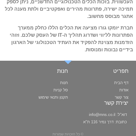
העכשווית. בזכות הכלים הטכנולוגיים החדשניים, ניתן לספק
תמיכה ישירה, פתרונות מהירים ואפקטיביים ולתת מענה לכל
אתגר מבוסס מחשוב.
חברת יזמקו גורו מציעה את הכלים הללו כחלק ממערך
הפתרונות לליווי ושדרוג תהליך ה-IT של העסק שלכם. וזוהי
הזדמנות מצוינת להפקיד את העתיד הטכנולוגי של הארגון
בידיים נבונות ומנוסות.
תפריט
חנות
דף הבית
חנות
אודות
סל קניות
צור קשר
תקנון ותנאי שימוש
יצירת קשר
דוא"ל:
info@mns.co.il
כתובת:
דרך נמיר 116 ת"א
© כל הזכויות שמורות