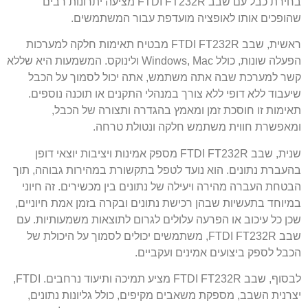
בחירת כבל עם שבב FTDI FT232R מציעה יתרונות רבים
שהופכים אותו לאופציה מועדפת עבור המשתמשים.
ראשית, שבב FTDI FT232R מבטיח תאימות חלקה למערכות
הפעלה שונות, כולל Windows, Mac ולינוקס. המשמעות היא שללא
קשר למערכת שבה אתה משתמש, אתה יכול לסמוך על הכבל
שיעבוד ללא דופי ללא צורך במנהלי התקנים או תוכנה נוספים.
תאימות זו חוסכת זמן ומאמץ בהגדרה ותצורה של הכבל,
ומאפשרת חווית משתמש חלקה ונטולת טרחה.
שנית, שבב FTDI FT232R מספק אמינות ויציבות יוצאי דופן
בהעברת נתונים. הוא נועד לטפל בתקשורת במהירות גבוהה, תוך
הבטחת העברה מהירה ויעילה של נתונים בין מכשירים. זה חיוני
במיוחד בתעשיות שבהן רכישת נתונים ובקרה בזמן אמת חיוניים,
שכן כל עיכוב או הפרעה עלולים לגרום לתוצאות משמעותיות. עם
שבב FTDI FT232R, משתמשים יכולים לסמוך על היכולת של
הכבל לספק ביצועים אמינים ועקביים.
לבסוף, שבב FTDI FT232R מציע תמיכה ותיעוד נרחבים. FTDI,
יצרנית השבב, מספקת משאבים מקיפים, כולל גליונות נתונים,