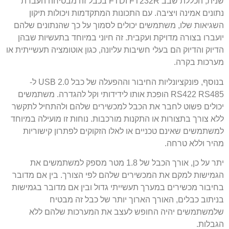
שנית, הכללת שבב FTDI FT232R בכבל זה מבטיחה העברת
נתונים אמינה ויציבה. עם התכונות המתקדמות ויכולות תיקון
השגיאות שלו, משתמשים יכולים לסמוך על כך שהנתונים שלהם
יועברו בצורה מדויקת ועקבית. זה חיוני במיוחד בתעשיות שבהן
הדיוק והדיוק הם בעלי חשיבות עליונה, כגון אוטומציה תעשייתית או
מערכות בקרה.
בנוסף, פונקציונליות החיבור וההפעלה של כבל USB 2.0 ל-
RS422 RS485 הופכת אותו לידידותי וקל להגדרה. משתמשים
יכולים פשוט לחבר את הכבל למכשירים שלהם ולהתחיל לתקשר
ללא צורך בתצורות או התקנות מורכבות. נוחות זו מועילה במיוחד
למשתמשים שאינם טכניים או לאלו הזקוקים לפתרון קישוריות
מהיר וללא טרחה.
יתר על כן, אורך הכבל של 1.8 מטר מספק למשתמשים את
הגמישות למקם את המכשירים שלהם לפי הצורך. בין אם מדובר
בחיבור מכשירים במערך תעשייתי גדול ובין אם מדובר בגמישות
בניתוב כבלים, האורך הארוך יותר של כבל זה מבטיח
שלמשתמשים יהיה החופש לעצב את המערכות שלהם ללא
הגבלות.