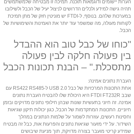
הערות יישומים ודוגמאות תוכנה. תמיכה זו מבטיחה שלמשתמשים
תהיה גישה למידע ולכלים הדרושים לניצול יעיל של הכבל ולשילובו
במערכות שלהם. בנוסף, ל-FTDI יש מוניטין חזק של מתן תמיכת
לקוחות מעולה, מה שמשפר עוד יותר את האמינות והשימושיות של
הכבל.
"כוחו של כבל טוב הוא ההבדל
בין פעולה חלקה לבין פעולה
מתסכלת." – הבנת תכונות הכבל
העברת נתונים אמינה:
אחת התכונות המרכזיות של כבל USB 2.0 ל-RS422 RS485 עם
שבב FTDI FT232R היא היכולת שלו להבטיח העברת נתונים
אמינה. זה חיוני בתעשיות שונות שבהן חילופי נתונים מדויקים ובזמן
חיוניים. התכונות המתקדמות של הכבל, כגון יכולות תיקון שגיאות
וחסינות רעשים, עוזרות לשמור על שלמות הנתונים במהלך
השידור. על ידי מזעור שגיאות נתונים והפרעות אות, כבל זה מבטיח
שמידע קריטי מועבר בצורה מדויקת, תוך מניעת שיבושים