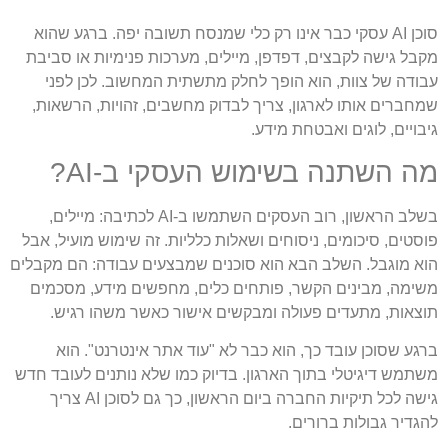
סוכן AI עסקי כבר אינו רק כלי שמנסח תשובה יפה. ברגע שהוא
מקבל גישה לקבצים, דפדפן, מיילים, מערכות פנימיות או סביבת
עבודה של צוות, הוא הופך לחלק מתשתית המחשוב. לכן לפני
שמחברים אותו לארגון, צריך לבדוק מחשבים, זהויות, הרשאות,
גיבויים, לוגים ואבטחת מידע.
מה השתנה בשימוש העסקי ב-AI?
בשלב הראשון, רוב העסקים השתמשו ב-AI לכתיבה: מיילים,
פוסטים, סיכומים, ניסוחים ושאלות כלליות. זה שימוש מועיל, אבל
הוא מוגבל. השלב הבא הוא סוכנים שמבצעים עבודה: הם מקבלים
משימה, מבינים הקשר, פותחים כלים, מחפשים מידע, מסכמים
תוצאות, מתעדים פעולה ומבקשים אישור כאשר משהו רגיש.
ברגע שסוכן עובד כך, הוא כבר לא "עוד אתר אינטרנט". הוא
משתמש דיגיטלי בתוך הארגון. בדיוק כמו שלא נותנים לעובד חדש
גישה לכל תיקיות החברה ביום הראשון, כך גם לסוכן AI צריך
להגדיר גבולות ברורים.