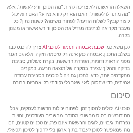
השאלה הראשונה לא צריכה להיות "מה הסוכן יודע לעשות", אלא
"מה מותר לו לעשות". האם הוא רק קורא מידע? האם הוא יכול
ליצור קובץ? לשלוח הודעה? לפתוח משימה? לשנות נתון? כל
מעבר מקריאה לכתיבה מגדיל את הסיכון ודורש אישור או מנגנון
בקרה.
לכן נושא כמו
שכבת אבטחה ותזמור לסוכני AI
צריך להיכנס כבר
בשלב התכנון. אבטחה כאן אינה רק סיסמה חזקה, אלא גם הגנה
מפני הוראות זדוניות, הפרדת הרשאות, בקרת פעולות, סביבת
בדיקה ותהליך עצירה במקרה של תוצאה חריגה. במקרים
מתקדמים יותר, כדאי לתכנן גם ניהול סוכנים בסביבת עבודה
אמיתית, כדי שהסוכן לא יישאר כלי נקודתי בלי אחריות ברורה.
סיכום
סוכני AI יכולים לחסוך זמן ולפתוח יכולות חדשות לעסקים, אבל
הם דורשים בסיס מחשובי מסודר. מחשבים מעודכנים, זהויות
נפרדות, גיבויים, לוגים והרשאות אינם פרטים טכניים קטנים; הם
מה שמאפשר לסוכן לעבוד בתוך ארגון בלי להפוך לסיכון תפעולי.