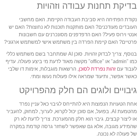
בדיקת תחנות עבודה וזהויות
נקודת הפתיחה היא סביבת העבודה הקיימת. האם מחשבי
העובדים מעודכנים? האם מותקנות תוכנות לא נחוצות? האם יש
אנטי וירוס פעיל? האם הדפדפנים מסונכרנים עם חשבונות
פרטיים? האם קיימת הפרדה בין משתמש אישי למשתמש ארגוני?
בנוסף, צריך לבדוק זהויות. סוכן AI שמתחבר בשם משתמש כללי
כמו "admin" או "office" מקשה מאוד לדעת מי ביצע פעולה. עדיף
לעבוד עם
זהות נפרדת לסוכן
, הרשאות מוגבלות, אימות דו שלבי
כאשר אפשר, ותיעוד שמראה אילו פעולות נעשו ומתי.
גיבויים ולוגים הם חלק מהפרויקט
אחת הטעויות הנפוצות היא להתייחס לגיבוי כאל עניין נפרד
מהטמעת AI. בפועל, אם סוכן יכול לקרוא, לערוך, למחוק, להעביר
או ליצור קבצים, גיבוי הוא חלק מהמערכת. צריך לדעת לא רק
שהמידע מגובה, אלא גם שאפשר לשחזר גרסה קודמת במקרה
של פעולה לא נכונה.