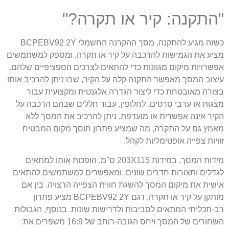
"התקנה: קיר או תקרה?"
כשזה מגיע להתקנה, מסך ההקרנה החשמלי BCPEBV92 2Y
מציע את הגמישות להרכבה על קיר או תקרה, ומספק למשתמשים
אפשרויות מיקום מגוונות כדי להתאים לצרכים הספציפיים שלהם.
עיצוב המסך מאפשר התקנה קלה על הקיר, שבו ניתן להרכיב אותו
בצורה מאובטחת כדי ליצור הגדרה אלגנטית ומקצועית עבור
מצגות או ערבי סרטים. לחלופין, עבור חללים שבהם הרכבה על
הקיר אינה אפשרית או מועדפת, ניתן להרכיב את המסך ללא
מאמץ גם על התקרה, מה שמציע פתרון חוסך מקום המבטיח
זוויות צפייה אופטימליות לקהל.
מידות המסך, במידות 203X115 ס"מ, הופכות אותו למתאים
לגדלים ותצורות חדרים שונים, ומאפשרים למשתמשים להתאים
אישית את מיקום המסך להשגת חווית הצפייה הרצויה. בין אם
מותקן על קיר או תקרה, דגם BCPEBV92 2Y מציע פתרון
רב-תכליתי המתאים לסביבות ולדרישות שונות. בנוסף, הגבולות
השחורים של המסך ויחס הגובה-רוחב של 16:9 משפרים את