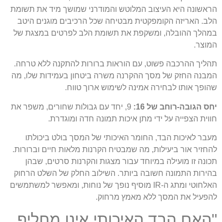
הראשונה היא העיצוב המלוטש והמודרני שמושך מיד את תשומת
הלב. האריזה הקומפקטית מבטיחה שכל הרכיבים מוגנים היטב
במהלך ההובלה, ומשקפת את תשומת הלב לפרטים במצגת של
המוצר.
תהליך ההרכבה פשוט, עם הוראות ברורות להתקנה ללא טרחה.
המבנה החזק של מסך ההקרנה משרה ביטחון בעמידות שלו, מה
שהופך אותו לבחירה אמינה לשימוש ארוך טווח.
יחס הגובה-רוחב של 16:
9, יחד עם גבולות שחורים, משפר את
חווית הצפייה על ידי מתן איכות תמונה חדה ומוגדרת.
מעבר לאיכות הבד, החומר האיכותי של המסך בולט ביכולתו
להחזיר אור ביעילות, מה שמבטיח הקרנות מלאות חיים וברורות.
תכונה זו מועילה במיוחד עבור מצגות והקרנות סרטים, שבהן
בהירות התמונה חשובה ביותר. השילוב החלק של השלט הרחוק
האלחוטי ומתג ה-IR מוסיף נופך של נוחות, ומאפשר למשתמשים
להפעיל את המסך ללא מאמץ מרחוק.
"האם הבד האיכותי אינו מחליף