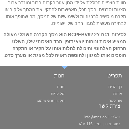
חווית הצפייה הכוללת על ידי מתן אזור הקרנה ברור ומוגדר עבור
מצגות וסרטים. בסך הכל, האפשרות להתקין את המסך על קיר או
תקרה מוסיפה לרבגוניות ולשימושיות של המסך, מה שהופך אותו
לבחירה מעשית למגוון רחב של יישומים.
לסיכום, דגם BCPEBV92 2Y הוא מסך הקרנה חשמלי מעולה
המציע איכות ונוחות יוצאי דופן. הבד האיכותי שלו, השלט
הרחוק האלחוטי והיכולת לתלות אותו על הקיר או התקרה
הופכים אותו למגוון ולתוספת ראויה לכל מצגת או מערך סרט.
תפריט
חנות
דף הבית
חנות
אודות
סל קניות
צור קשר
תקנון ותנאי שימוש
יצירת קשר
דוא"ל:
info@mns.co.il
כתובת:
דרך נמיר 116 ת"א