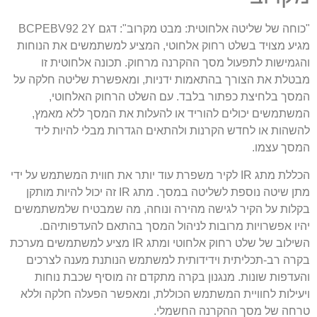
"כוחה של שליטה אלחוטית: מבט מקרוב": דגם BCPEBV92 2Y
מגיע מצויד בשלט רחוק אלחוטי, המציע למשתמשים את הנוחות
והגמישות לתפעול מסך ההקרנה מרחוק. תכונה אלחוטית זו
מבטלת את הצורך בהתאמות ידניות, ומאפשרת שליטה חלקה על
המסך בלחיצת כפתור בלבד. עם השלט הרחוק האלחוטי,
המשתמשים יכולים להוריד או להעלות את המסך ללא מאמץ,
להשהות או לחדש הקרנות ולהתאים הגדרות מבלי להיות ליד
המסך עצמו.
הכללת מתג IR לקיר משפרת עוד יותר את חווית המשתמש על ידי
מתן שיטה נוספת לשליטה במסך. מתג IR זה יכול להיות מותקן
בקלות על הקיר לגישה מהירה ונוחה, מה שמבטיח שלמשתמשים
יהיו אפשרויות מרובות לניהול המסך בהתאם להעדפותיהם.
השילוב של שלט רחוק אלחוטי ומתג IR מציע למשתמשים מערכת
בקרה רב-תכליתית וידידותית למשתמש הנותנת מענה לצרכים
והעדפות שונות. מנגנון בקרה מתקדם זה מוסיף שכבת נוחות
ויעילות לחוויית המשתמש הכוללת, ומאפשר הפעלה חלקה וללא
טרחה של מסך ההקרנה החשמלי.