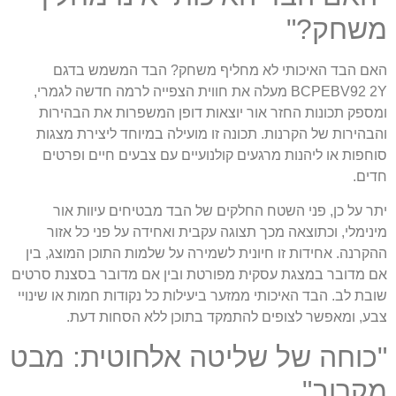
משחק?"
האם הבד האיכותי לא מחליף משחק? הבד המשמש בדגם
BCPEBV92 2Y מעלה את חווית הצפייה לרמה חדשה לגמרי,
ומספק תכונות החזר אור יוצאות דופן המשפרות את הבהירות
והבהירות של הקרנות. תכונה זו מועילה במיוחד ליצירת מצגות
סוחפות או ליהנות מרגעים קולנועיים עם צבעים חיים ופרטים
חדים.
יתר על כן, פני השטח החלקים של הבד מבטיחים עיוות אור
מינימלי, וכתוצאה מכך תצוגה עקבית ואחידה על פני כל אזור
ההקרנה. אחידות זו חיונית לשמירה על שלמות התוכן המוצג, בין
אם מדובר במצגת עסקית מפורטת ובין אם מדובר בסצנת סרטים
שובת לב. הבד האיכותי ממזער ביעילות כל נקודות חמות או שינויי
צבע, ומאפשר לצופים להתמקד בתוכן ללא הסחות דעת.
"כוחה של שליטה אלחוטית: מבט
מקרוב"