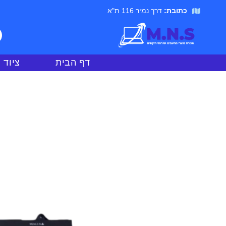
כתובת:
דרך נמיר 116 ת"א
דף הבית
ציוד 