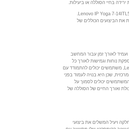
ידה בחיי הסוללה או ביעילות.
בנוסף לקיבולת ולאורך החיים המרשימים שלה, הסוללה של Lenovo IP Yoga 7-14ITL5 ידועה גם בשילוב החלק שלה עם המחשב הנייד Lenovo IP Yoga 7-14ITL5.
 את הביצועים הכוללים של
15.3, מה שהופך אותה למקור אנרגיה חזק ועמיד לאורך זמן עבור המחשב
ה, ומספקת נוחות וגמישות לאורך כל
היום. העיצוב החזק של הסוללה מבטיח ביצועים אמינים, ומספק אספקת חשמל עקבית לפרודוקטיביות ללא הפרעה. עם הסוללה של Lenovo, משתמשים יכולים להתמודד עם
כזית, שכן היא בנויה לעמוד בפני
שהמשתמשים יכולים לסמוך על
ולת ואורך החיים של הסוללה של
Lenovo IP Yoga 7-, מה שמבטיח אספקת חשמל חלקה ויעיל המשלים את ביצועי