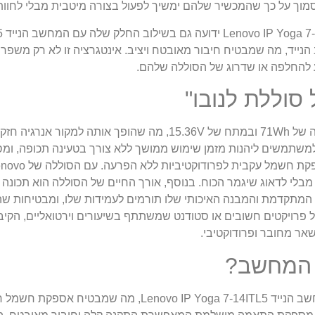
וך על כך שהמכשיר שלהם ימשיך לפעול בצורה מיטבית מבלי לחוות יר
יד, מה שמבטיח חיבור מאובטח ויציב. אינטגרציה זו לא רק משפרת
 להחלפה או שדרוג של הסוללה שלהם.
הסוללה של Lenovo IP Yoga 7-14ITL5 מתהדרת בקיבולת מרשימה של 71Wh ובמתח של 6V
בולת גבוהה זו מאפשרת למשתמשים ליהנות מזמן שימוש ממושך ללא צורך בטעינה תכופ
 לדאוג שיגמר הכוח. בנוסף, אורך החיים של הסוללה הוא תכונה מר
גיה המתקדמת והמבנה האיכותי שלו תורמים לעמידות שלו, ומבטיחות 
על פרויקטים חשובים או סטודנט שמשתתף בשיעורים וירטואליים, הקיב
סוללת Lenovo IP Yoga 7-14ITL5 משתלבת בצורה חלקה עם המחשב הנייד 14ITL5