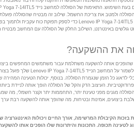
 מספקת התאמה מושלמת המאפשרת התקנה קלה וחיבור מאובטח. הע
וללה ולמטב את צריכת החשמל. שילוב זה מבטיח שהסוללה פועלת
את היעילות והביצועים הכוללים. משתמשים יכולים לסמוך על סוללת Lenovo IP Yoga 7-14ITL5
פשוט גולשים באינטרנט, השילוב החלק של הסוללה עם המחשב מבטיח 
 מגוון של תכונות ויתרונות שהופכים אותה להשקעה משתלמת עבור משתמשים המחפשי
של 71Wh ותפוקה של 15.36V, סוללה זו מספקת כוח לאורך
 לדאוג כל הזמן שנגמרת הסוללה. בנוסף, יכולות הטעינה המהירה 
דוקטיביות. העיצוב הדק והקל של הסוללה הופך אותה לניידת ביות
 הסוללה מגנים מפני טעינת יתר, התחממות יתר וקצר חשמלי, מה שמ
מש כאחד. בסך הכל, סוללת Lenovo IP Yoga 7-14ITL5 משלבת ביצועים, אמינות ובטיחות, מה שהופך אותה
הסוללה הפנימית של Lenovo IP Yoga 7-14ITL5 בולטת בזכות הקיבולת המרשימה, אורך החיים ויכו
וג לטעינה תכופה. התכונות והיתרונות שלו הופכים אותו להש