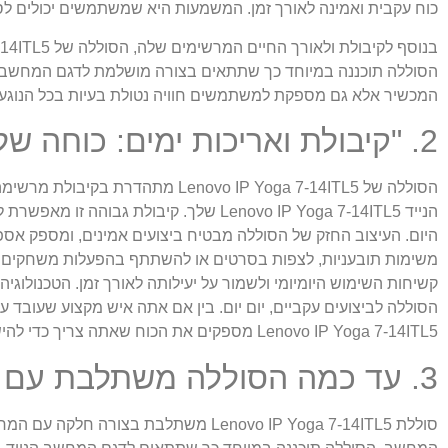
כוח עקבית ואמינה לאורך זמן. המשמעות היא שמשתמשים יכולים לסמ
הסוללה תוכננה במיוחד כך שתתאים בצורה מושלמת לדגם המחשב הני
המכשיר אלא גם מספקת למשתמשים חוויה נטולת בעיות בכל הנוגע
2. "קיבולת ואריכות ימים: כוחה של סוללת לנובו"
הנייד Lenovo IP Yoga 7-14ITL5 שלך. קי
משימות תובעניות, לצפות בסרטים או להשתתף בהפעלות משחקים מבלי
קשיחות השימוש היומיומי ולשמור על יעילותה לאורך זמן. הטכנולו
הסוללה לביצועים עקביים, יום יום. בין אם אתה איש מקצוע שעובד 
Lenovo IP Yoga 7-14ITL5 מספקים את הכוח שאתה צריך כדי להישאר מחובר ופרודוקטיבי.
3. עד כמה הסוללה משתלבת עם המחשב?