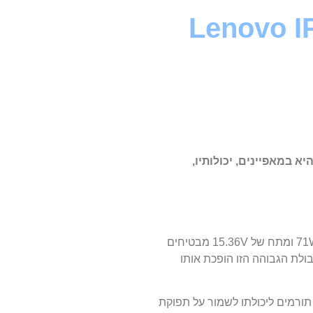
Lenovo IP Yoga 7-1
Lenovo IP Yoga 7-14ITL5 . ההתמקדות העיקרית היא במאפיינים, יכולותיו,
סוללת Lenovo IP Yoga 7-14ITL5 בולטת בביצועים יוצאי דופן, אמינות ותכונות חדשניות. ראשית, הקיבולת המרשימה של הסוללה של 71Wh ומתח של 15.36V מבטיחים
לת הגבוהה הזו הופכת אותו
וגיה המתקדמת תורמים ליכולתו לשמור על תפוקת