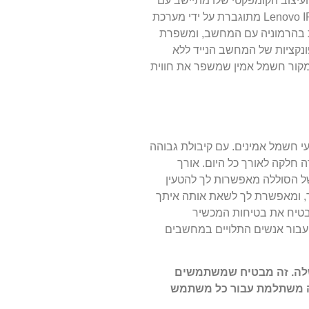
יצוב הקומפקטי שלו מתיישב עם
הפרופיל המלוטש של המחשב הנייד, שומר על מראה ותחושה חלקים בעת השימוש. התאימות של הסוללה למחשב נייד Lenovo IP Yoga 7-14ITL5 מתוגברת על ידי מערכת
 בהרמוניה עם המחשב, ומשפרת
 כדי לספק תפוקת כוח עקבית ולתמוך בפונקציות של המחשב הנייד ללא
מקור חשמל אמין שמשפר את חווית
ם ביצועי חשמל אמינים. עם קיבולת גבוהה
 זמן כדי לשמור על המחשב הנייד Lenovo IP Yoga 7-14ITL5 שלך פועל בצורה חלקה לאורך כל היום. אורך
של הסוללה מאפשרות לך להטעין
ר, ומאפשרת לך לשאת אותה איתך
בטיח את בטיחות המכשיר
 להשקעה רבת ערך עבור אנשים התלויים במחשבים
לות האינטגרציה שלה. זה מבטיח שמשתמשים
קעה משתלמת עבור כל משתמש