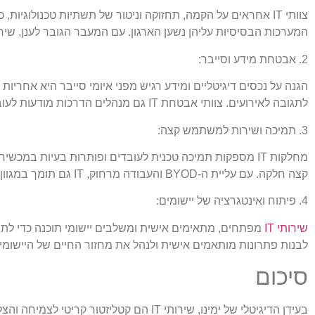
צוותי IT אחראים על הקמה, תחזוקה וניטור של תשתיות טכנולוגיו
המערכות הבסיסיות עליהן נשען הארגון. עם המעבר הגובר לענן, שירותי IT מנהלים גם סביבות מחשוב היברידיות ומנוהלות
2. אבטחת מידע וסייבר:
לתגובה לאירועים. צוותי אבטחת IT גם מנהלים הדרכות מודעות לעובדים ומבטיחים ציות לתקני פרטיות ואבטחת נתונים.
3. תמיכה ושירות למשתמש קצה:
מחלקות IT מספקות תמיכה טכנית לעובדים ופותרות בעיות ב
קצה חלקה. עם עליית ה-BYOD והעבודה מרחוק, IT גם תומך במגוון מכשירים ניידים ומאפשר גישה מרחוק מאובטחת.
4. פיתוח ואינטגרציה של יישומים:
שירותי IT
מפתחים, מתאימים אישית ומשלבים יישומי תוכנה כדי לתמוך
לבנות פתרונות מותאמים אישית ולנהל את מחזור החיים של היישומים. 
סיכום
בעידן הדיגיטלי של ימינו, שירותי IT הם 