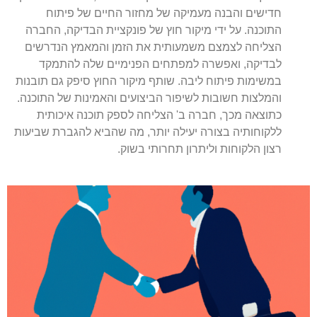
חדישים והבנה מעמיקה של מחזור החיים של פיתוח
התוכנה. על ידי מיקור חוץ של פונקציית הבדיקה, החברה
הצליחה לצמצם משמעותית את הזמן והמאמץ הנדרשים
לבדיקה, ואפשרה למפתחים הפנימיים שלה להתמקד
במשימות פיתוח ליבה. שותף מיקור החוץ סיפק גם תובנות
והמלצות חשובות לשיפור הביצועים והאמינות של התוכנה.
כתוצאה מכך, חברה ב' הצליחה לספק תוכנה איכותית
ללקוחותיה בצורה יעילה יותר, מה שהביא להגברת שביעות
רצון הלקוחות וליתרון תחרותי בשוק.