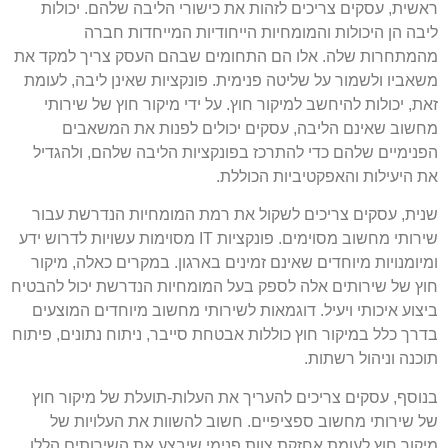
ראשית, עסקים צריכים לזהות את כישורי הליבה שלהם. יכולות
ליבה הן היכולות והמומחיות הייחודיות המייחדות חברה
מהמתחרות שלה. אלו הם התחומים שבהם העסק צריך למקד את
משאביו ולשמור על שליטה פנימית. פונקציות שאינן ליבה, לעומת
זאת, יכולות להיחשב למיקור חוץ. על ידי מיקור חוץ של שירותי
מחשוב שאינם הליבה, עסקים יכולים לפנות את המשאבים
הפנימיים שלהם כדי להתרכז בפונקציות הליבה שלהם, ולהגדיל
את היעילות והאפקטיביות הכוללת.
שנית, עסקים צריכים לשקול את רמת המומחיות הנדרשת עבור
שירותי מחשוב מסוימים. פונקציות IT מסוימות עשויות לדרוש ידע
ומיומנויות מיוחדים שאינם זמינים בארגון. במקרים כאלה, מיקור
חוץ של שירותים אלה לספק בעל המומחיות הנדרשת יכול להבטיח
ביצוע איכותי ויעיל. דוגמאות לשירותי מחשוב מיוחדים המוצעים
בדרך כלל במיקור חוץ כוללות אבטחת סייבר, ניתוח נתונים, פיתוח
תוכנה וניהול רשתות.
בנוסף, עסקים צריכים להעריך את העלות-תועלת של מיקור חוץ
של שירותי מחשוב ספציפיים. חשוב להשוות את העלויות של
מיקור חוץ לעומת אחזקת צוות פנימי שיבצע את השירותים הללו.