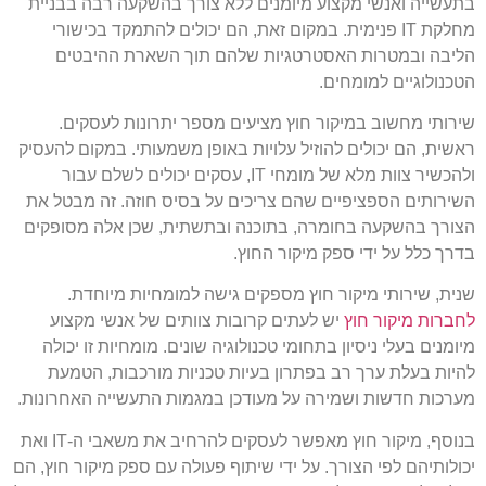
בתעשייה ואנשי מקצוע מיומנים ללא צורך בהשקעה רבה בבניית
מחלקת IT פנימית. במקום זאת, הם יכולים להתמקד בכישורי
הליבה ובמטרות האסטרטגיות שלהם תוך השארת ההיבטים
הטכנולוגיים למומחים.
שירותי מחשוב במיקור חוץ מציעים מספר יתרונות לעסקים.
ראשית, הם יכולים להוזיל עלויות באופן משמעותי. במקום להעסיק
ולהכשיר צוות מלא של מומחי IT, עסקים יכולים לשלם עבור
השירותים הספציפיים שהם צריכים על בסיס חוזה. זה מבטל את
הצורך בהשקעה בחומרה, בתוכנה ובתשתית, שכן אלה מסופקים
בדרך כלל על ידי ספק מיקור החוץ.
שנית, שירותי מיקור חוץ מספקים גישה למומחיות מיוחדת.
לחברות מיקור חוץ
יש לעתים קרובות צוותים של אנשי מקצוע
מיומנים בעלי ניסיון בתחומי טכנולוגיה שונים. מומחיות זו יכולה
להיות בעלת ערך רב בפתרון בעיות טכניות מורכבות, הטמעת
מערכות חדשות ושמירה על מעודכן במגמות התעשייה האחרונות.
בנוסף, מיקור חוץ מאפשר לעסקים להרחיב את משאבי ה-IT ואת
יכולותיהם לפי הצורך. על ידי שיתוף פעולה עם ספק מיקור חוץ, הם