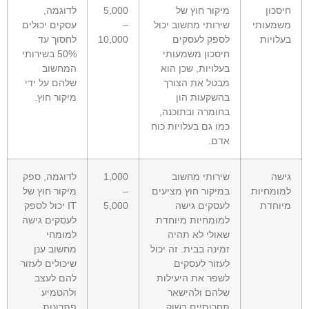
חיסכון
מיקור חוץ של
5,000
לדוגמה,
משמעותי
שירותי מחשוב יכול
–
עסקים יכולים
בעלויות
לספק לעסקים
10,000
לחסוך עד
חיסכון משמעותי
50% בשירותי
בעלויות, שכן הוא
המחשוב
מבטל את הצורך
שלהם על ידי
בהשקעות הון
מיקור חוץ.
בחומרה ובתוכנה,
כמו גם בעלויות כוח
אדם.
גישה
שירותי מחשוב
1,000
לדוגמה, ספק
למומחיות
במיקור חוץ מציעים
–
מיקור חוץ של
מיוחדת
לעסקים גישה
5,000
IT יכול לספק
למומחיות מיוחדת
לעסקים גישה
שאולי לא תהיה
למומחי
זמינה בבית. זה יכול
מחשוב ענן
לעזור לעסקים
שיכולים לעזור
לשפר את היעילות
להם לעצב
שלהם ולהישאר
ולהטמיע
תחרותיים בשוק.
פתרונות