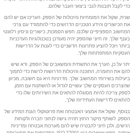
כדי לקבל תובנות לגבי ביצועי העבר שלהם.
שנית, שקול את המומחיות והיכולות של הספק. העריכו אם יש להם
את הכישורים והידע הטכניים הדרושים כדי להתמודד עם צרכי
המחשוב הספציפיים שלכם. חפש הסמכות, כישורים וניסיון רלוונטי
בענף שלך. זה חיוני שהספק יהיה מעודכן בטכנולוגיות העדכניות
ביותר ויוכל להציע פתרונות חדשניים כדי לענות על הדרישות
העסקיות המתפתחות שלך.
יתר על כן, הערך את התשתית והמשאבים של הספק. ודא שיש
להם את החומרה, התוכנה והיכולות הדרושות לרשת כדי לתמוך
ביעילות בשירותי המחשוב שלך. מדרגיות היא גם חשובה, מכיוון
שהצרכים העסקיים שלך עשויים לגדול או להשתנות עם הזמן.
לספק צריכה להיות מסוגלת להתאים את השירותים שלו כדי
להתאים לדרישות העתידיות שלך.
בנוסף, שקול את אמצעי האבטחה ואת פרוטוקולי הגנת המידע של
הספק. לשותף מיקור החוץ תהיה גישה לנתוני חברה ולקוחות
רגישים, ולכן חיוני להבטיח שיש להם מערכות אבטחה ומדיניות
איתנה. חפש אישורים כגון ISO 27001, המדגימים את מחויבותם