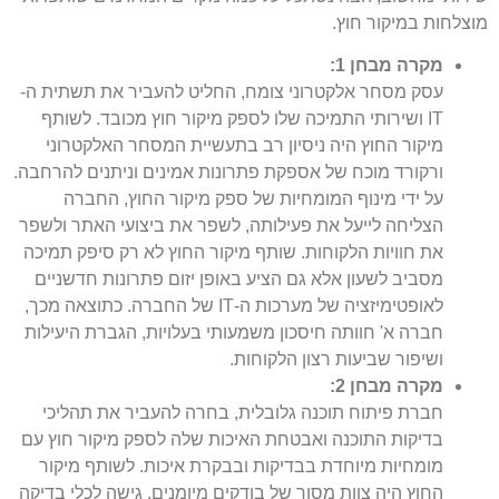
מוצלחות במיקור חוץ.
מקרה מבחן 1:
עסק מסחר אלקטרוני צומח, החליט להעביר את תשתית ה-
IT ושירותי התמיכה שלו לספק מיקור חוץ מכובד. לשותף
מיקור החוץ היה ניסיון רב בתעשיית המסחר האלקטרוני
ורקורד מוכח של אספקת פתרונות אמינים וניתנים להרחבה.
על ידי מינוף המומחיות של ספק מיקור החוץ, החברה
הצליחה לייעל את פעילותה, לשפר את ביצועי האתר ולשפר
את חוויות הלקוחות. שותף מיקור החוץ לא רק סיפק תמיכה
מסביב לשעון אלא גם הציע באופן יזום פתרונות חדשניים
לאופטימיזציה של מערכות ה-IT של החברה. כתוצאה מכך,
חברה א' חוותה חיסכון משמעותי בעלויות, הגברת היעילות
ושיפור שביעות רצון הלקוחות.
מקרה מבחן 2:
חברת פיתוח תוכנה גלובלית, בחרה להעביר את תהליכי
בדיקות התוכנה ואבטחת האיכות שלה לספק מיקור חוץ עם
מומחיות מיוחדת בבדיקות ובבקרת איכות. לשותף מיקור
החוץ היה צוות מסור של בודקים מיומנים, גישה לכלי בדיקה