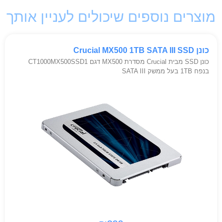
מוצרים נוספים שיכולים לעניין אותך
כונן Crucial MX500 1TB SATA III SSD
כונן SSD מבית Crucial מסדרת MX500 דגם CT1000MX500SSD1
בנפח 1TB בעל ממשק SATA III