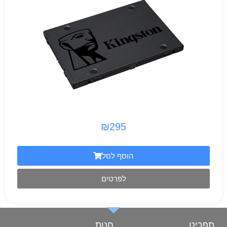
₪
295
הוסף לסל
לפרטים
תפריט
חנות